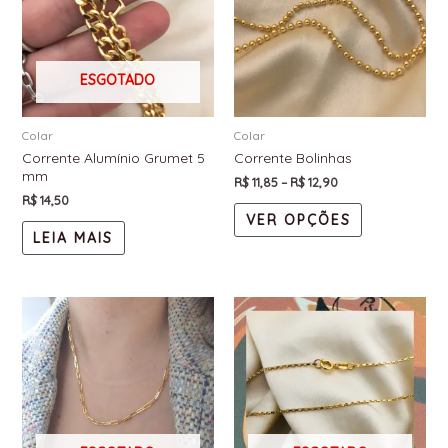
ESGOTADO
Colar
Colar
Corrente Alumínio Grumet 5
Corrente Bolinhas
mm
R$
11,85
–
R$
12,90
R$
14,50
VER OPÇÕES
LEIA MAIS