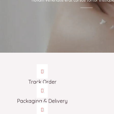
nullam venenatis erat cursus tortor tristique
Track Order
Packaging & Delivery