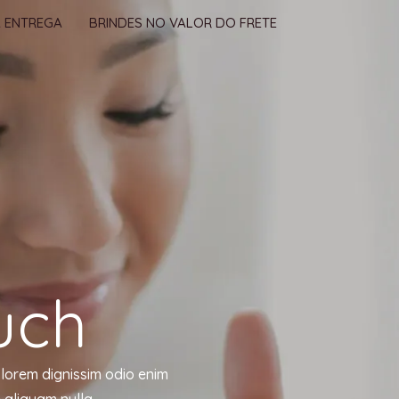
 ENTREGA
BRINDES NO VALOR DO FRETE
uch
 lorem dignissim odio enim