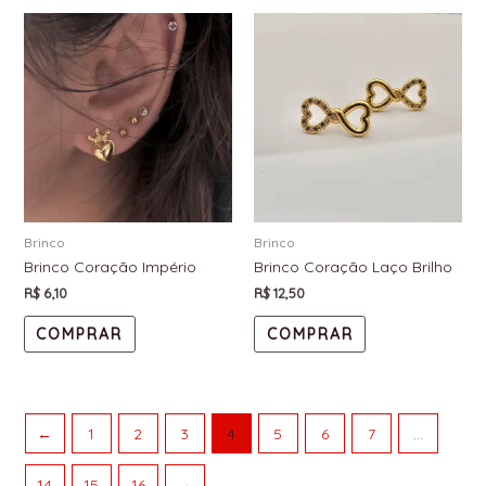
Brinco
Brinco
Brinco Coração Império
Brinco Coração Laço Brilho
R$
6,10
R$
12,50
COMPRAR
COMPRAR
←
1
2
3
4
5
6
7
…
14
15
16
→