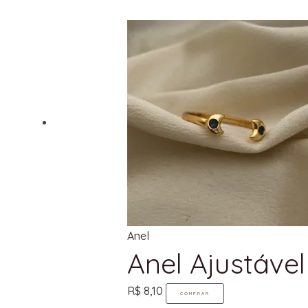
Anel
Anel Ajustáve
R$
8,10
COMPRAR