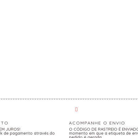
NTO
ACOMPANHE O ENVIO
SEM JUROS!
O CÓDIGO DE RASTREIO É ENVIADO 
link de pagamento através do
momento em que a etiqueta de en
pedido é gerada.