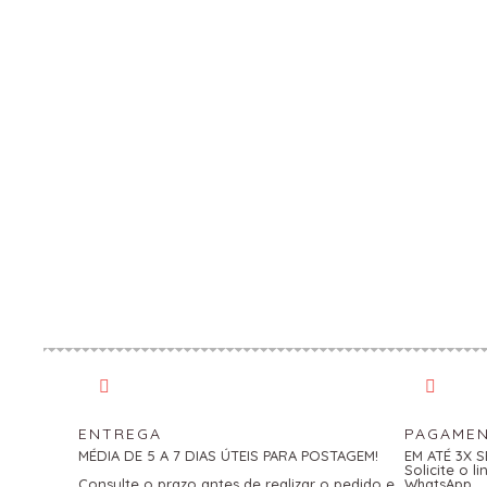
ENTREGA
PAGAME
MÉDIA DE 5 A 7 DIAS ÚTEIS PARA POSTAGEM!
EM ATÉ 3X 
Solicite o 
Consulte o prazo antes de realizar o pedido e
WhatsApp