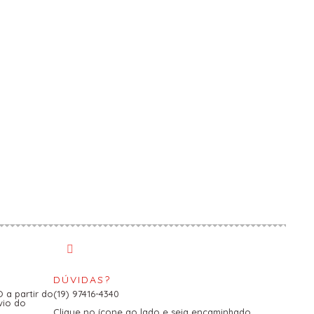
DÚVIDAS?
a partir do
(19) 97416-4340
vio do
Clique no ícone ao lado e seja encaminhado