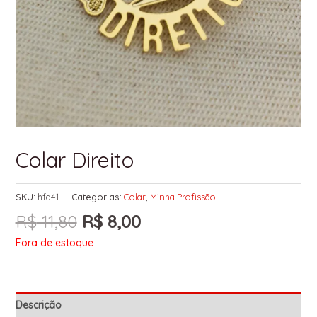
Colar Direito
SKU:
hfa41
Categorias:
Colar
,
Minha Profissão
R$
11,80
R$
8,00
Fora de estoque
Descrição