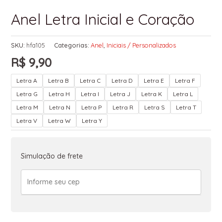
Anel Letra Inicial e Coração
SKU:
hfa105
Categorias:
Anel
,
Iniciais / Personalizados
R$
9,90
Letra A
Letra B
Letra C
Letra D
Letra E
Letra F
Letra G
Letra H
Letra I
Letra J
Letra K
Letra L
Letra M
Letra N
Letra P
Letra R
Letra S
Letra T
Letra V
Letra W
Letra Y
Simulação de frete