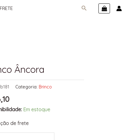
FRETE
nco Âncora
fb181
Categoria:
Brinco
,10
ibilidade:
Em estoque
ção de frete