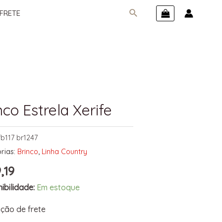
FRETE
nco Estrela Xerife
fb117 br1247
rias:
Brinco
,
Linha Country
,19
ibilidade:
Em estoque
ção de frete