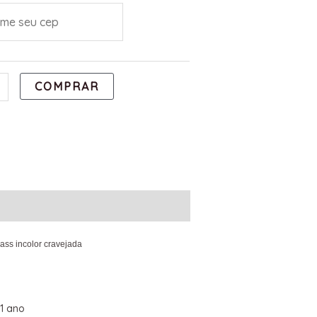
COMPRAR
ass incolor cravejada
1 ano