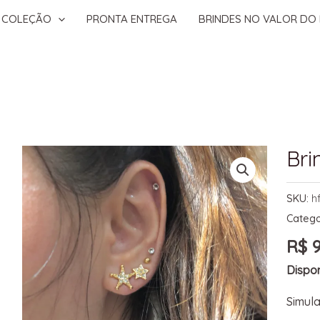
COLEÇÃO
PRONTA ENTREGA
BRINDES NO VALOR DO 
Bri
SKU:
h
Catego
R$
9
Dispon
Simula