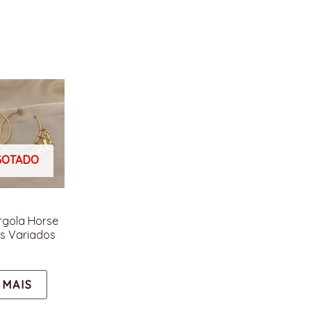
GOTADO
rgola Horse
s Variados
 MAIS