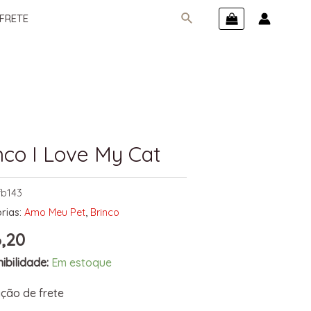
FRETE
nco I Love My Cat
fb143
rias:
Amo Meu Pet
,
Brinco
,20
ibilidade:
Em estoque
ção de frete