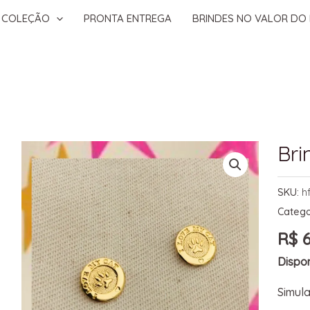
COLEÇÃO
PRONTA ENTREGA
BRINDES NO VALOR DO 
Bri
SKU:
h
Catego
R$
6
Dispon
Simula