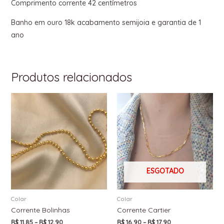
Comprimento corrente 42 centímetros
Banho em ouro 18k acabamento semijoia e garantia de 1
ano
Produtos relacionados
ESGOTADO
Colar
Colar
Corrente Bolinhas
Corrente Cartier
R$
11,85
–
R$
12,90
R$
16,90
–
R$
17,90