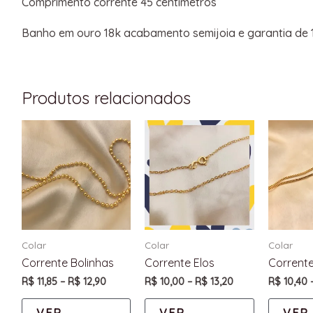
Comprimento corrente 45 centímetros
Banho em ouro 18k acabamento semijoia e garantia de 
Produtos relacionados
Colar
Colar
Colar
Corrente Bolinhas
Corrente Elos
Corrent
R$
11,85
–
R$
12,90
R$
10,00
–
R$
13,20
R$
10,40
VER
VER
VER