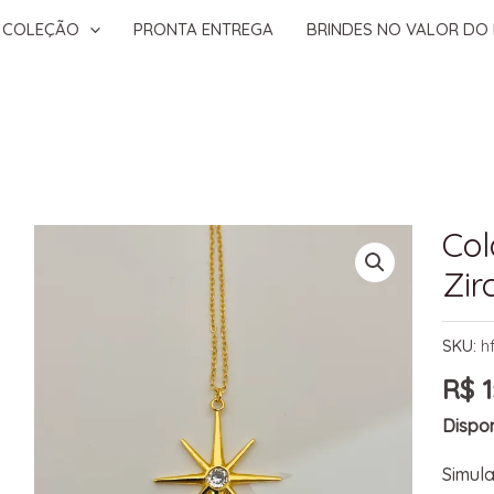
COLEÇÃO
PRONTA ENTREGA
BRINDES NO VALOR DO 
Col
Zir
SKU:
h
R$
1
Dispon
Simula