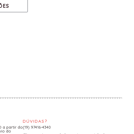
ÕES
DÚVIDAS?
a partir do
(19) 97416-4340
vio do