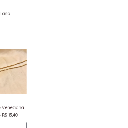
1 ano
e Veneziana
–
R$
13,40