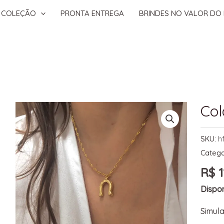
COLEÇÃO
PRONTA ENTREGA
BRINDES NO VALOR DO 
Col
SKU:
h
Catego
R$
1
Dispon
Simula