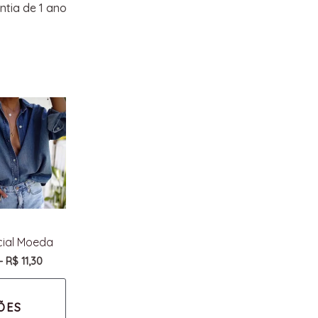
tia de 1 ano
icial Moeda
–
R$
11,30
ÕES