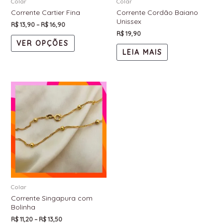
Colar
Colar
Corrente Cartier Fina
Corrente Cordão Baiano
Unissex
R$
13,90
–
R$
16,90
R$
19,90
VER OPÇÕES
LEIA MAIS
Colar
Corrente Singapura com
Bolinha
R$
11,20
–
R$
13,50