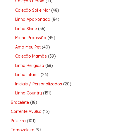
Coleção Pérola
21
Coleção Sol e Mar
48
Linha Apaixonada
84
Linha Shine
56
Minha Profissão
45
Amo Meu Pet
40
Coleção Mamãe
59
Linha Religiosa
68
Linha Infantil
26
Iniciais / Personalizados
20
Linha Country
151
Bracelete
18
Corrente Avulsa
13
Pulseira
101
Tornozeleira
9