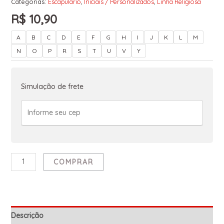
Categorias:
Escapulario
,
Iniciais / Personalizados
,
Linha Religiosa
R$
10,90
A
B
C
D
E
F
G
H
I
J
K
L
M
N
O
P
R
S
T
U
V
Y
Simulação de frete
COMPRAR
Descrição