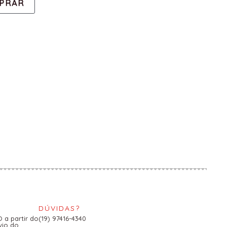
PRAR
DÚVIDAS?
a partir do
(19) 97416-4340
vio do