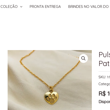
COLEÇÃO
PRONTA ENTREGA
BRINDES NO VALOR DO 
Pul
Pat
SKU:
h
Catego
R$
1
Dispon