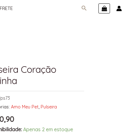
FRETE
seira Coração
inha
fps73
rias:
Amo Meu Pet
,
Pulseira
0,90
ibilidade:
Apenas 2 em estoque