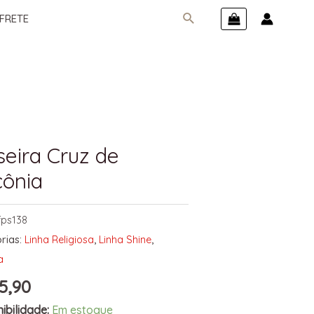
FRETE
seira Cruz de
cônia
fps138
rias:
Linha Religiosa
,
Linha Shine
,
a
5,90
ibilidade:
Em estoque