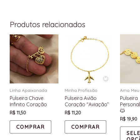
Produtos relacionados
Linha Apaixonada
Minha Profissão
Amo Meu 
Pulseira Chave
Pulseira Avião
Pulseira
Infinito Coração
Coração “Aviação”
Personal
🐱
R$
11,50
R$
11,20
R$
19,90
COMPRAR
COMPRAR
SEL
OPÇ