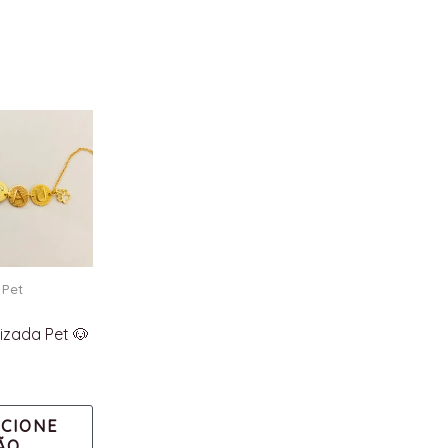
Pet
izada Pet 🐶
ECIONE
ÃO