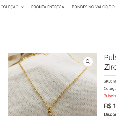
COLEÇÃO
PRONTA ENTREGA
BRINDES NO VALOR DO 
Pul
Zir
SKU:
h
Catego
Pulseir
R$
1
Dispon