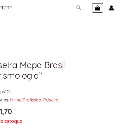
FRETE
seira Mapa Brasil
rismologia”
fps104
rias:
Minha Profissão
,
Pulseira
1,70
de estoque