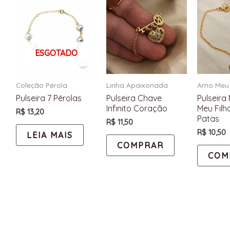
ESGOTADO
Coleção Pérola
Linha Apaixonada
Amo Meu 
Pulseira 7 Pérolas
Pulseira Chave
Pulseira
Infinito Coração
Meu Filh
R$
13,20
Patas
R$
11,50
R$
10,50
LEIA MAIS
COMPRAR
COM