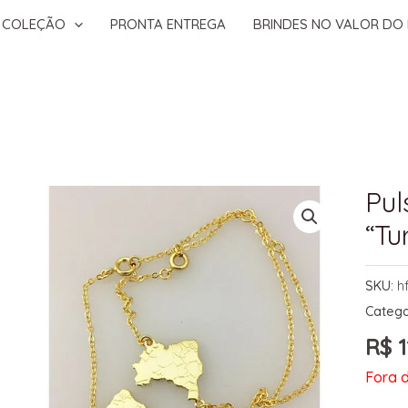
COLEÇÃO
PRONTA ENTREGA
BRINDES NO VALOR DO 
Pul
“Tu
SKU:
h
Catego
R$
1
Fora 