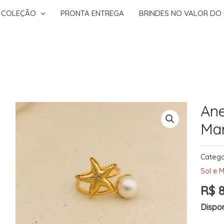
COLEÇÃO
PRONTA ENTREGA
BRINDES NO VALOR DO 
Ane
Mar
Catego
Sol e 
R$
8
Dispon