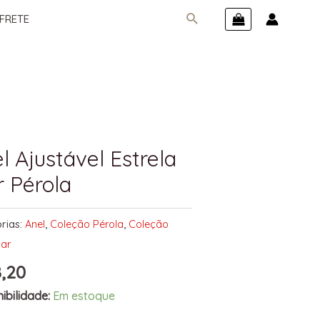
FRETE
l Ajustável Estrela
 Pérola
rias:
Anel
,
Coleção Pérola
,
Coleção
Mar
,20
ibilidade:
Em estoque