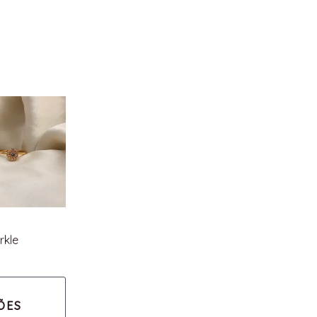
rkle
ÕES