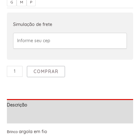
G
M
P
Simulação de frete
COMPRAR
Descrição
Informação adicional
argola em fio
Brinco