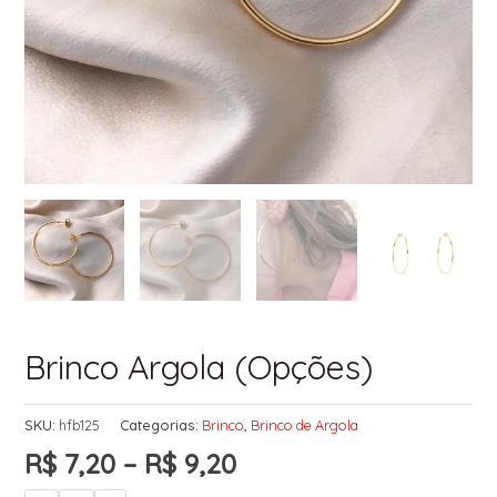
Brinco Argola (Opções)
SKU:
hfb125
Categorias:
Brinco
,
Brinco de Argola
R$
7,20
–
R$
9,20