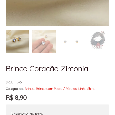
Brinco Coração Zirconia
SKU:
hfb75
Categorias:
Brinco
,
Brinco com Pedra / Pérolas
,
Linha Shine
R$
8,90
Simulação de frete