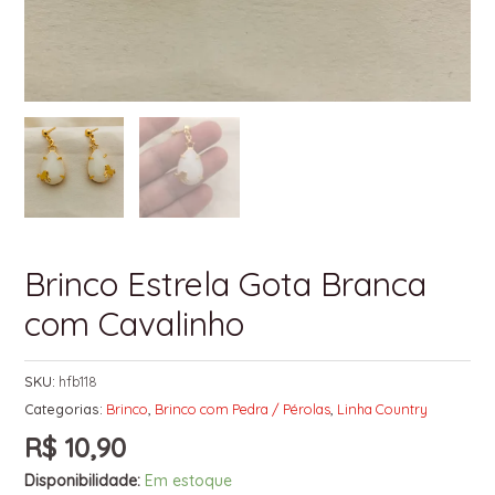
Brinco Estrela Gota Branca
com Cavalinho
SKU:
hfb118
Categorias:
Brinco
,
Brinco com Pedra / Pérolas
,
Linha Country
R$
10,90
Disponibilidade:
Em estoque